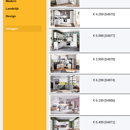
Modern
Landelijk
€ 4.299 [54875]
Design
Inloggen
€ 5.999 [54877]
€ 3.999 [54878]
€ 6.299 [54874]
€ 6.199 [54866]
€ 5.499 [54871]