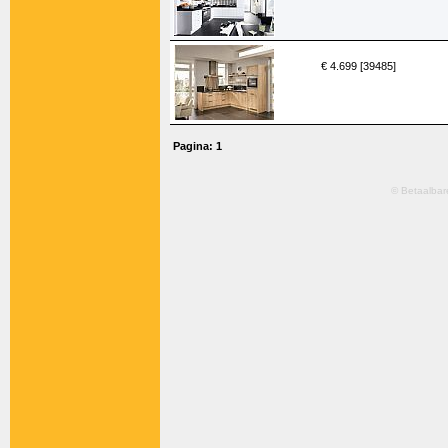
€ 4.699 [39485]
Pagina:
1
© Betaalbar