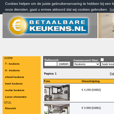
Cookies helpen om de juiste gebruikerservaring te hebben bij een
onze diensten, gaat u ermee akkoord dat wij cookies gebruiken.
In
zondag 9 augustus 2026, 09:15 uur
Welkom bij Betaalbarekeukens.nl
VORM
Trefwoord:
Geavanceerd filter:
T - keukens
U - keukens
Pagina:
1
Fot
eiland keukens
Foto
Omschrijving
hoek keukens
€ 4.299 [54882]
rechte keukens
Losse elementen
STIJL
€ 3.999 [54881]
Klassiek