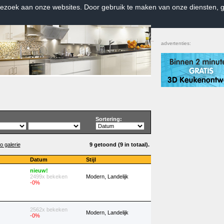
bezoek aan onze websites. Door gebruik te maken van onze diensten, g
Home
|
Contact
|
Favorieten
advertenties:
Sortering:
o galerie
9 getoond (9 in totaal).
Datum
Stijl
nieuw!
2499x bekeken
Modern, Landelijk
-0%
2562x bekeken
Modern, Landelijk
-0%