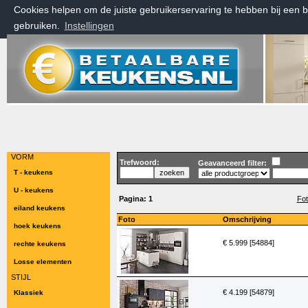
Cookies helpen om de juiste gebruikerservaring te hebben bij een 
gebruiken.
Instellingen
vrijdag 7 augustus 2026, 09:17 uur
Welkom bij Betaalbarekeukens.nl
VORM
Trefwoord:
Geavanceerd filter:
T - keukens
U - keukens
Pagina:
1
Fot
eiland keukens
Foto
Omschrijving
hoek keukens
€ 5.999 [54884]
rechte keukens
Losse elementen
STIJL
€ 4.199 [54879]
Klassiek