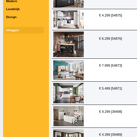
Modern
Landelijk
€ 4.299 [54875]
Design
Inloggen
€ 6.299 [54876]
€ 7.999 [54873]
€ 5.499 [54871]
€ 9.299 [39498]
€ 4.399 [39489]