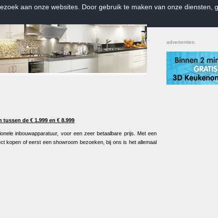
bezoek aan onze websites. Door gebruik te maken van onze diensten, g
Home
|
Contact
|
Favorieten
advertenties:
en tussen de € 1.999 en € 8.999
onele inbouwapparatuur, voor een zeer betaalbare prijs. Met een
ct kopen of eerst een showroom bezoeken, bij ons is het allemaal