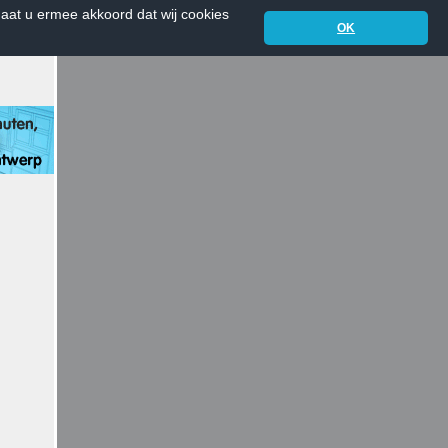
aat u ermee akkoord dat wij cookies
OK