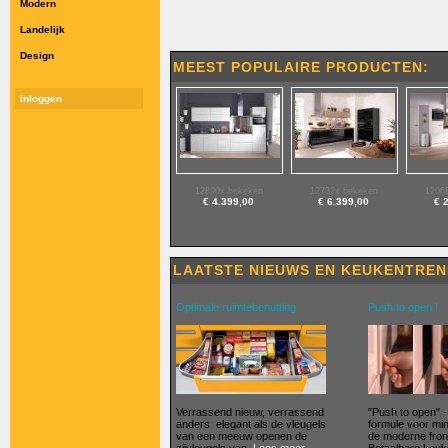
Modern
Landelijk
Design
MEEST POPULAIRE PRODUCTEN:
Inloggen
12890x bekeken
12732x bekeken
1206
€ 4.399,00
€ 6.399,00
€ 
LAATSTE NIEUWS EN KEUKENT
Optimale ruimtebenutting
Push to open !
Verrassend nieuw, verrassend
"Push to open" -
anders: elegant als de vleugels
formule voor min
van een meeuw openen de
de moderne fron
zijvleugels van.
Lees meer.
Betaalbare keuk