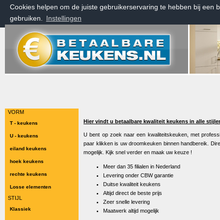
Cookies helpen om de juiste gebruikerservaring te hebben bij een 
gebruiken.
Instellingen
donderdag 6 augustus 2026, 04:51 uur
Welkom bij Betaalbarekeukens.nl
VORM
Hier vindt u betaalbare kwaliteit keukens in alle stijl
T - keukens
U bent op zoek naar een kwaliteitskeuken, met professi
U - keukens
paar klikken is uw droomkeuken binnen handbereik. Dire
eiland keukens
mogelijk. Kijk snel verder en maak uw keuze !
hoek keukens
Meer dan 35 filialen in Nederland
rechte keukens
Levering onder CBW garantie
Duitse kwaliteit keukens
Losse elementen
Altijd direct de beste prijs
STIJL
Zeer snelle levering
Klassiek
Maatwerk altijd mogelijk