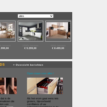
8x bekeken
10545x bekeken
9464x bekeken
2.999,00
€ 5.299,00
€ 8.499,00
RENDS
> Overzicht berichten
Open staan voor alles !
 dat is de
Als het erom gaat eens iets
imalisten die
groters, bijvoorbeeld
ten van
cornflakes of uw
ens h.
Lees
schoonmaakmiddelen in de