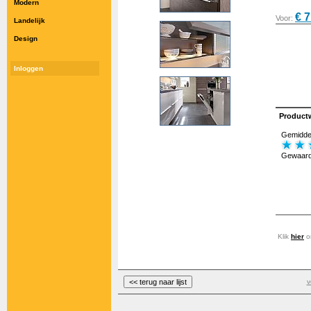
Modern
€ 7
Voor:
Landelijk
Design
Inloggen
Product
Gemiddel
Gewaard
Klik
hier
om
v