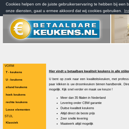
Cookies helpen om de juiste gebruikerservaring te hebben bij een
onze diensten, gaat u ermee akkoord dat wij cookies gebruiken.
In
vrijdag 7 augustus 2026, 06:25 uur
Welkom bij Betaalbarekeukens.nl
VORM
Hier vindt u betaalbare kwaliteit keukens in alle stijl
T - keukens
U bent op zoek naar een kwaliteitskeuken, met professi
U - keukens
paar klikken is uw droomkeuken binnen handbereik. Dire
eiland keukens
mogelijk. Kijk snel verder en maak uw keuze !
hoek keukens
Meer dan 35 filialen in Nederland
rechte keukens
Levering onder CBW garantie
Duitse kwaliteit keukens
Losse elementen
Altijd direct de beste prijs
STIJL
Zeer snelle levering
Klassiek
Maatwerk altijd mogelijk