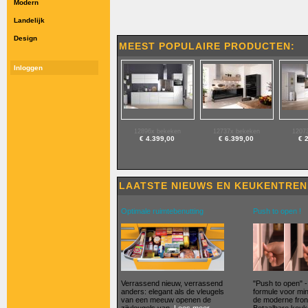
Modern
Landelijk
Design
MEEST POPULAIRE PRODUCTEN:
Inloggen
12896x bekeken
12737x bekeken
1207
€ 4.399,00
€ 6.399,00
€ 
LAATSTE NIEUWS EN KEUKENT
Optimale ruimtebenutting
Push to open !
Verrassend nieuw, verrassend
"Push to open" -
anders: elegant als de vleugels
formule voor min
van een meeuw openen de
de moderne fron
zijvleugels van.
Lees meer.
Betaalbare keuk